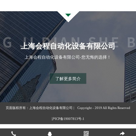
上海会程自动化设备有限公司
上海会程自动化设备有限公司-您无悔的选择！
了解更多简介
页面版权所有：上海会程自动化设备有限公司 | Copyright - 2019 All Rights Reserved
沪ICP备19007813号-1