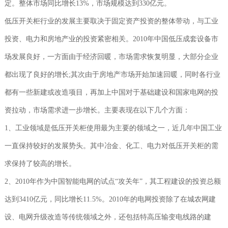
定。整体市场同比增长13%，市场规模达到330亿元。
人力资源
低压开关柜行业的发展主要取决于固定资产投资的整体带动，与工业
新闻资讯
投资、电力和房地产业的投资紧密相关。2010年中国低压成套设备市
场发展良好，一方面由于经济回暖，市场需求恢复明显，大部分企业
联系我们
都出现了良好的增长;其次由于房地产市场开始加速回暖，同时各行业
都有一些新建或改造项目，再加上中国对于基础建设和国家电网的投
资拉动，市场需求进一步增长。主要表现在以下几个方面：
1、工业领域是低压开关柜使用最为主要的领域之一，近几年中国工业
一直保持较好的发展势头。其中冶金、化工、电力对低压开关柜的需
求保持了较高的增长。
2、2010年作为中国智能电网的试点“攻关年”，其工程建设的投资总额
达到3410亿元，同比增长11.5%。2010年的电网投资除了在城农网建
设、电网升级改造等传统领域之外，还包括特高压输变电线路的建