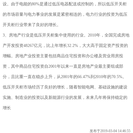
设。由于电能的80%是通过低压电器配送或控制的，所以低压开关柜
的市场容量与电力事业的发展是紧密相连的，电力行业的投资为低压
开关柜行业带来了良好的增长。
3、房地产行业是低压开关柜集中使用的行业。2010年，全国完成房地
产开发投资48267亿元，比上年增长32.2%，大大高于固定资产投资的
增幅。房地产业投资主要包括商品住宅投资和办公楼及营业用房投
资，其中商品住宅投资自2001年以来一直是房地产业最主要组成部
分，且比重一直在稳步上升，从2001年的66.47%到2010年的70.5%。
低压开关柜市场经历了良好的增长，随着智能电网、基础设施的建设
实施、制造业的投资以及新能源行业的发展，未来几年将保持稳定的
增长
发布于2019-03-04 14:46:55